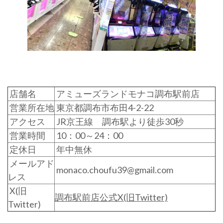
店舗名
アミューズランドモナコ調布駅前店
営業所在地
東京都調布市布田4-2-22
アクセス
JR京王線 調布駅より徒歩30秒
営業時間
10：00～24：00
定休日
年中無休
メールアド
monaco.choufu39@gmail.com
レス
X(旧
調布駅前店公式X(旧Twitter)
Twitter)