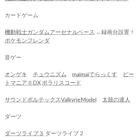
カードゲーム
機動戦士ガンダムアーセナルベース
←録画台設置！
ポケモンフレンダ
音ゲー
オンゲキ
チュウニズム
maimaiでらっくす
ビー
トマニアⅡDX
ポラリスコード
サウンドボルテックスValkyrieModel
太鼓の達人
ダーツ
ダーツライブ３
ダーツライブ２