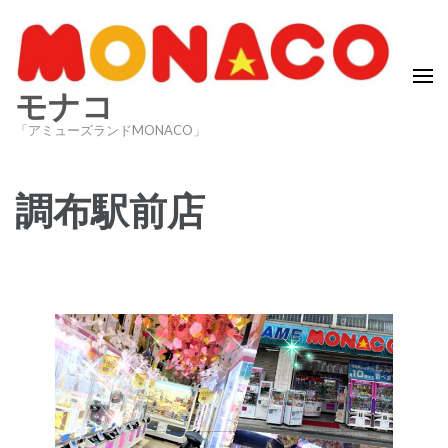
コ
ン
テ
ン
モナコ
ツ
「アミューズランドMONACO」
へ
ス
調布駅前店
キ
ッ
プ
(Enter
を
押
す)