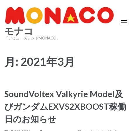
コ
ン
テ
ン
モナコ
ツ
「アミューズランドMONACO」
へ
ス
月:
2021年3月
キ
ッ
プ
(Enter
を
SoundVoltex Valkyrie Model及
押
びガンダムEXVS2XBOOST稼働
す)
日のお知らせ