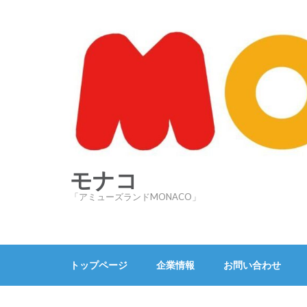
コ
ン
テ
ン
ツ
へ
ス
キ
ッ
プ
モナコ
(Enter
「アミューズランドMONACO」
を
押
す)
トップページ
企業情報
お問い合わせ