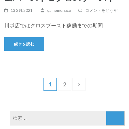
13 2月,2021
gamemonaco
コメントをどうぞ
川越店ではクロスブースト稼働までの期間、 …
続きを読む
投
固
固
1
2
>
定
定
稿
ペ
ペ
の
ー
ー
検
ペ
ジ
ジ
索: