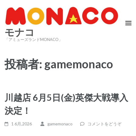
コ
ン
テ
ン
モナコ
ツ
「アミューズランドMONACO」
へ
ス
投稿者:
gamemonaco
キ
ッ
プ
(Enter
を
川越店 6月5日(金)英傑大戦導入
押
決定！
す)
1 6月,2026
gamemonaco
コメントをどうぞ